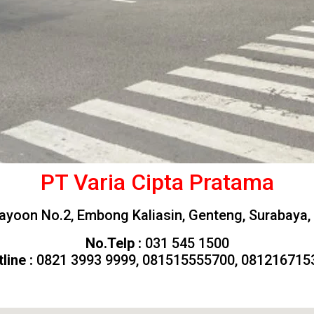
PT Varia Cipta Pratama
Kayoon No.2, Embong Kaliasin, Genteng, Surabaya,
No.Telp :
031 545 1500
line :
0821 3993 9999, 081515555700, 081216715