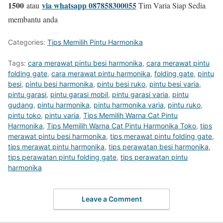
1500
via whatsapp 087858300055
atau
Tim Varia Siap Sedia
membantu anda
Categories:
Tips Memilih Pintu Harmonika
Tags:
cara merawat pintu besi harmonika
,
cara merawat pintu
folding gate
,
cara merawat pintu harmonika
,
folding gate
,
pintu
besi
,
pintu besi harmonika
,
pintu besi ruko
,
pintu besi varia
,
pintu garasi
,
pintu garasi mobil
,
pintu garasi varia
,
pintu
gudang
,
pintu harmonika
,
pintu harmonika varia
,
pintu ruko
,
pintu toko
,
pintu varia
,
Tips Memilih Warna Cat Pintu
Harmonika
,
Tips Memilih Warna Cat Pintu Harmonika Toko
,
tips
merawat pintu besi harmonika
,
tips merawat pintu folding gate
,
tips merawat pintu harmonika
,
tips perawatan besi harmonika
,
tips perawatan pintu folding gate
,
tips perawatan pintu
harmonika
Leave a Comment