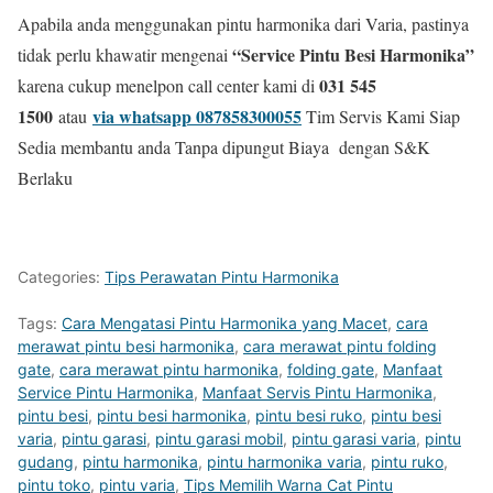
Apabila anda menggunakan pintu harmonika dari Varia, pastinya
“Service Pintu Besi Harmonika”
tidak perlu khawatir mengenai
031 545
karena cukup menelpon call center kami di
1500
via whatsapp 087858300055
atau
Tim Servis Kami Siap
Sedia membantu anda Tanpa dipungut Biaya dengan S&K
Berlaku
Categories:
Tips Perawatan Pintu Harmonika
Tags:
Cara Mengatasi Pintu Harmonika yang Macet
,
cara
merawat pintu besi harmonika
,
cara merawat pintu folding
gate
,
cara merawat pintu harmonika
,
folding gate
,
Manfaat
Service Pintu Harmonika
,
Manfaat Servis Pintu Harmonika
,
pintu besi
,
pintu besi harmonika
,
pintu besi ruko
,
pintu besi
varia
,
pintu garasi
,
pintu garasi mobil
,
pintu garasi varia
,
pintu
gudang
,
pintu harmonika
,
pintu harmonika varia
,
pintu ruko
,
pintu toko
,
pintu varia
,
Tips Memilih Warna Cat Pintu